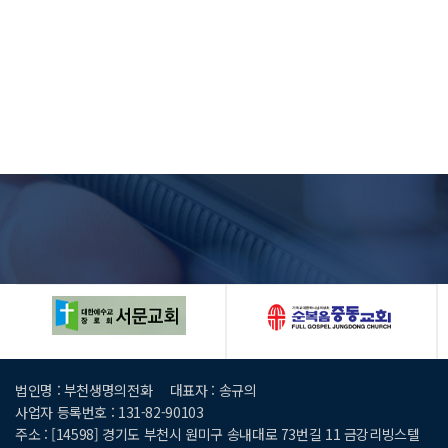
법인명 : 부천생명의전화
대표자 : 송규의
사업자 등록번호 : 131-82-90103
주소 : [14598] 경기도 부천시 원미구 송내대로 73번길 11 금강리빙스텔